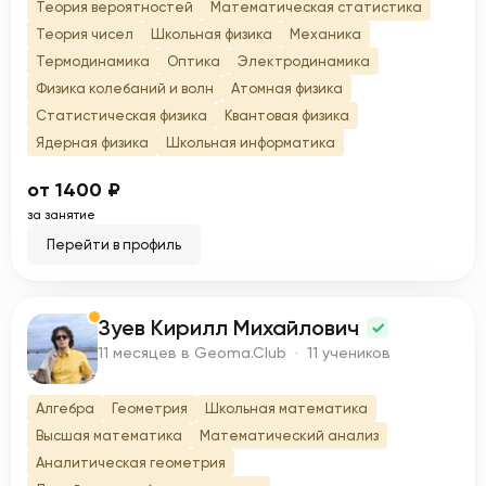
Теория вероятностей
Математическая статистика
Теория чисел
Школьная физика
Механика
Термодинамика
Оптика
Электродинамика
Физика колебаний и волн
Атомная физика
Статистическая физика
Квантовая физика
Ядерная физика
Школьная информатика
от 1400 ₽
за занятие
Перейти в профиль
Зуев Кирилл Михайлович
З
11 месяцев в Geoma.Club · 11 учеников
Алгебра
Геометрия
Школьная математика
Высшая математика
Математический анализ
Аналитическая геометрия