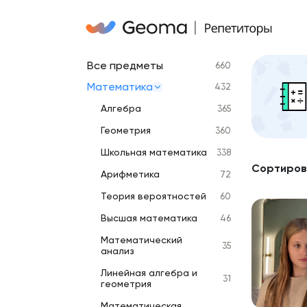
Все предметы
660
Математика
432
Алгебра
365
Геометрия
360
Школьная математика
338
Сортиров
Арифметика
72
Теория вероятностей
60
Высшая математика
46
Математический
35
анализ
Линейная алгебра и
31
геометрия
Математическая