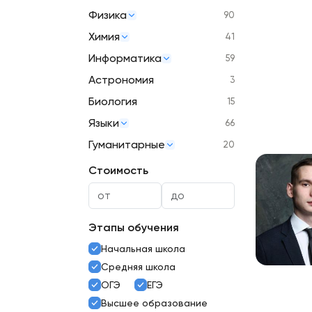
Физика
90
Химия
41
Информатика
59
Астрономия
3
Биология
15
Языки
66
Гуманитарные
20
Стоимость
Этапы обучения
Начальная школа
Средняя школа
ОГЭ
ЕГЭ
Высшее образование