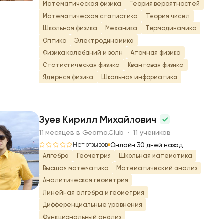
Математическая физика
Теория вероятностей
Математическая статистика
Теория чисел
Школьная физика
Механика
Термодинамика
Оптика
Электродинамика
Физика колебаний и волн
Атомная физика
Статистическая физика
Квантовая физика
Ядерная физика
Школьная информатика
Зуев Кирилл Михайлович
11 месяцев в Geoma.Club · 11 учеников
З
Нет отзывов
Онлайн 30 дней назад
Алгебра
Геометрия
Школьная математика
Высшая математика
Математический анализ
Аналитическая геометрия
Линейная алгебра и геометрия
Дифференциальные уравнения
Функциональный анализ