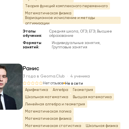
Теория функций комплексного переменного
Математическая физика
Вариационное исчисление и методы
оптимизации
Этапы
Средняя школа, ОГЭ, ЕГЭ, Высшее
обучения:
образование
Форматы
Индивидуальные занятия,
занятий:
Групповые занятия
Ранис
3 года в Geoma.Club · 4 ученика
Р
Нет отзывов
Не в сети
Арифметика
Алгебра
Геометрия
Школьная математика
Высшая математика
Линейная алгебра и геометрия
Математическая логика
Математическая физика
Математическая статистика
Школьная физика