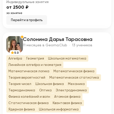
Индивидуальные занятия
от 2500 ₽
за занятие
Перейти в профиль
Солонина Дарья Тарасовна
С
11 месяцев в Geoma.Club · 13 учеников
5.0
Алгебра
Геометрия
Школьная математика
Линейная алгебра и геометрия
Математическая логика
Математическая физика
Теория вероятностей
Математическая статистика
Теория чисел
Школьная физика
Механика
Термодинамика
Оптика
Электродинамика
Физика колебаний и волн
Атомная физика
Статистическая физика
Квантовая физика
Ядерная физика
Школьная информатика