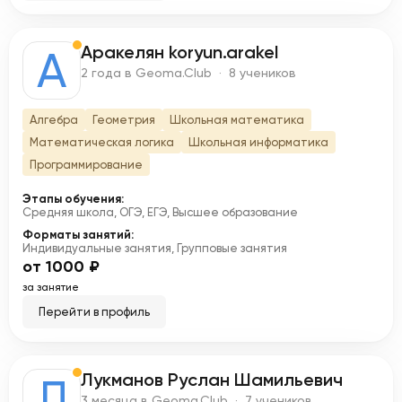
Аракелян koryun.arakel
А
2 года в Geoma.Club · 8 учеников
Алгебра
Геометрия
Школьная математика
Математическая логика
Школьная информатика
Программирование
Этапы обучения:
Средняя школа, ОГЭ, ЕГЭ, Высшее образование
Форматы занятий:
Индивидуальные занятия, Групповые занятия
от 1000 ₽
за занятие
Перейти в профиль
Лукманов Руслан Шамильевич
Л
3 месяца в Geoma.Club · 7 учеников