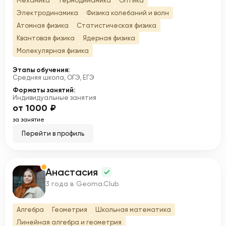
Механика
Термодинамика
Оптика
Электродинамика
Физика колебаний и волн
Атомная физика
Статистическая физика
Квантовая физика
Ядерная физика
Молекулярная физика
Этапы обучения:
Средняя школа, ОГЭ, ЕГЭ
Форматы занятий:
Индивидуальные занятия
от 1000 ₽
за занятие
Перейти в профиль
Анастасия
А
3 года в Geoma.Club
Алгебра
Геометрия
Школьная математика
Линейная алгебра и геометрия