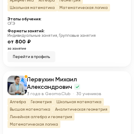
Арифметика
Алгебра
Геометрия
Школьная математика
Математическая логика
Этапы обучения:
ОГЭ
Форматы занятий:
Индивидуальные занятия, Групповые занятия
от 800 ₽
за занятие
Перейти в профиль
Первухин Михаил
П
Александрович
3 года в Geoma.Club · 30 учеников
Алгебра
Геометрия
Школьная математика
Высшая математика
Аналитическая геометрия
Линейная алгебра и геометрия
Математическая логика