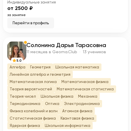
Индивидуальные занятия
от 2500 ₽
за занятие
Перейти в профиль
Солонина Дарья Тарасовна
С
11 месяцев в Geoma.Club · 13 учеников
5.0
Алгебра
Геометрия
Школьная математика
Линейная алгебра и геометрия
Математическая логика
Математическая физика
Теория вероятностей
Математическая статистика
Теория чисел
Школьная физика
Механика
Термодинамика
Оптика
Электродинамика
Физика колебаний и волн
Атомная физика
Статистическая физика
Квантовая физика
Ядерная физика
Школьная информатика