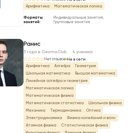
Т
Арифметика
Математическая логика
Форматы
Индивидуальные занятия,
занятий:
Групповые занятия
Ранис
3 года в Geoma.Club · 4 ученика
Р
Нет отзывов
Не в сети
Арифметика
Алгебра
Геометрия
Школьная математика
Высшая математика
Линейная алгебра и геометрия
Математическая логика
Математическая физика
Математическая статистика
Школьная физика
Механика
Термодинамика
Оптика
Электродинамика
Физика колебаний и волн
Атомная физика
Статистическая физика
Квантовая физика
Ядерная физика