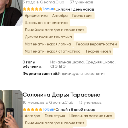
К
3 года в Geoma.Club · 37 учеников
1 отзыв
Онлайн 1 день назад
Арифметика
Алгебра
Геометрия
Школьная математика
Линейная алгебра и геометрия
Дискретная математика
Математическая логика
Теория вероятностей
Математическая статистика
Теория чисел
Этапы
Начальная школа, Средняя школа,
обучения:
ОГЭ, ЕГЭ
Форматы занятий:
Индивидуальные занятия
Солонина Дарья Тарасовна
10 месяцев в Geoma.Club · 13 учеников
С
1 отзыв
Онлайн 8 дней назад
Алгебра
Геометрия
Школьная математика
Линейная алгебра и геометрия