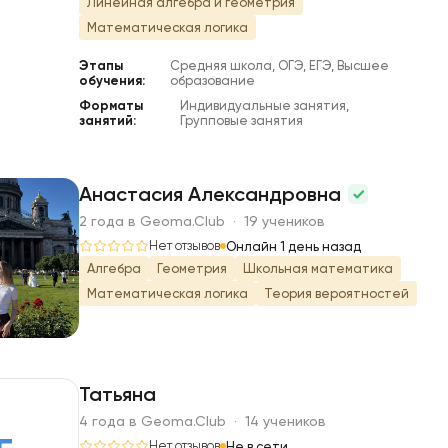
Линейная алгебра и геометрия
Математическая логика
Этапы
Средняя школа, ОГЭ, ЕГЭ, Высшее
обучения:
образование
Форматы
Индивидуальные занятия,
занятий:
Групповые занятия
Анастасия Александровна
2 года в Geoma.Club · 19 учеников
А
Нет отзывов
Онлайн 1 день назад
Алгебра
Геометрия
Школьная математика
Математическая логика
Теория вероятностей
Татьяна
4 года в Geoma.Club · 14 учеников
Нет отзывов
Не в сети