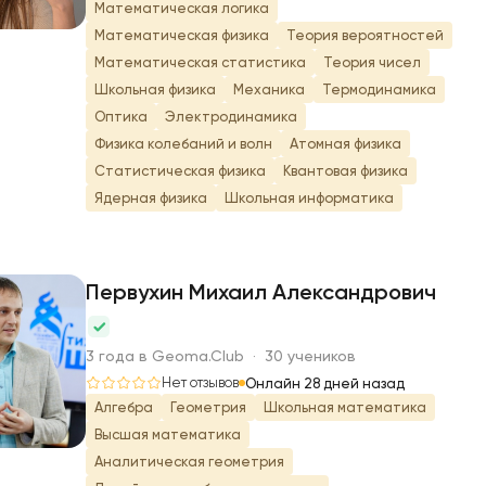
Математическая логика
Математическая физика
Теория вероятностей
Математическая статистика
Теория чисел
Школьная физика
Механика
Термодинамика
Оптика
Электродинамика
Физика колебаний и волн
Атомная физика
Статистическая физика
Квантовая физика
Ядерная физика
Школьная информатика
Первухин Михаил Александрович
П
3 года в Geoma.Club · 30 учеников
Нет отзывов
Онлайн 28 дней назад
Алгебра
Геометрия
Школьная математика
Высшая математика
Аналитическая геометрия