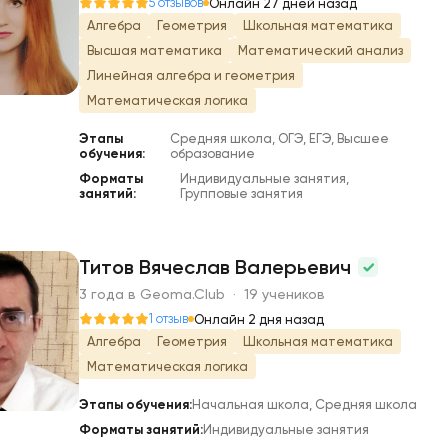
Е
5 отзывов
Онлайн 27 дней назад
Алгебра
Геометрия
Школьная математика
Высшая математика
Математический анализ
Линейная алгебра и геометрия
Математическая логика
Этапы
Средняя школа, ОГЭ, ЕГЭ, Высшее
обучения:
образование
Форматы
Индивидуальные занятия,
занятий:
Групповые занятия
Титов Вячеслав Валерьевич
3 года в Geoma.Club · 19 учеников
Т
1 отзыв
Онлайн 2 дня назад
Алгебра
Геометрия
Школьная математика
Математическая логика
Этапы обучения:
Начальная школа, Средняя школа
Форматы занятий:
Индивидуальные занятия