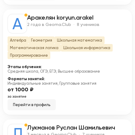
Аракелян koryun.arakel
А
2 года в Geoma.Club · 8 учеников
Алгебра
Геометрия
Школьная математика
Математическая логика
Школьная информатика
Программирование
Этапы обучения:
Средняя школа, ОГЭ, ЕГЭ, Высшее образование
Форматы занятий:
Индивидуальные занятия, Групповые занятия
от 1000 ₽
за занятие
Перейти в профиль
Лукманов Руслан Шамильевич
Л
3 месяца в Geoma.Club · 7 учеников