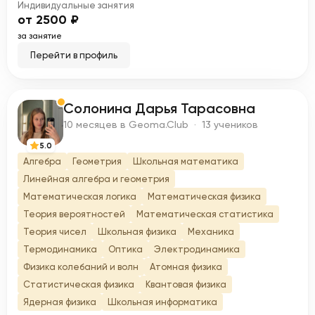
Индивидуальные занятия
от 2500 ₽
за занятие
Перейти в профиль
Солонина Дарья Тарасовна
С
10 месяцев в Geoma.Club · 13 учеников
5.0
Алгебра
Геометрия
Школьная математика
Линейная алгебра и геометрия
Математическая логика
Математическая физика
Теория вероятностей
Математическая статистика
Теория чисел
Школьная физика
Механика
Термодинамика
Оптика
Электродинамика
Физика колебаний и волн
Атомная физика
Статистическая физика
Квантовая физика
Ядерная физика
Школьная информатика