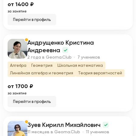
от 1400 ₽
за занятие
Перейти в профиль
Андрущенко Кристина
А
Андреевна
2 года в Geoma.Club · 7 учеников
Алгебра
Геометрия
Школьная математика
Линейная алгебра и геометрия
Теория вероятностей
от 1700 ₽
за занятие
Перейти в профиль
Зуев Кирилл Михайлович
З
11 месяцев в Geoma.Club · 11 учеников