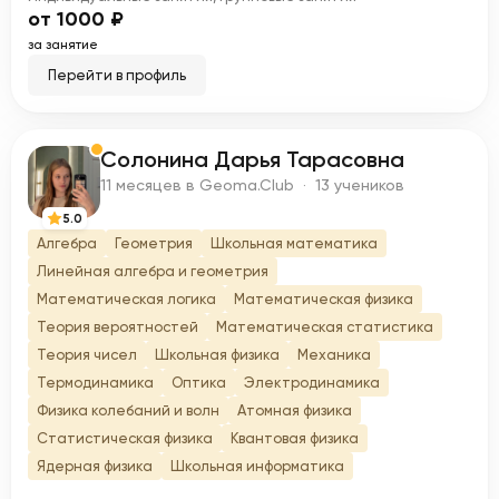
от 1000 ₽
за занятие
Перейти в профиль
Солонина Дарья Тарасовна
С
11 месяцев в Geoma.Club · 13 учеников
5.0
Алгебра
Геометрия
Школьная математика
Линейная алгебра и геометрия
Математическая логика
Математическая физика
Теория вероятностей
Математическая статистика
Теория чисел
Школьная физика
Механика
Термодинамика
Оптика
Электродинамика
Физика колебаний и волн
Атомная физика
Статистическая физика
Квантовая физика
Ядерная физика
Школьная информатика