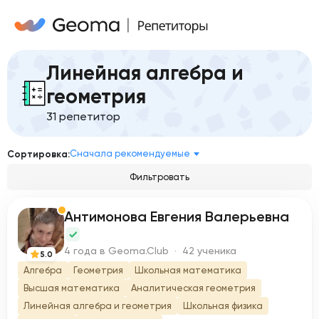
Линейная алгебра и
геометрия
31 репетитор
Сначала рекомендуемые
Сортировка:
Фильтровать
Антимонова Евгения Валерьевна
А
4 года в Geoma.Club · 42 ученика
5.0
Алгебра
Геометрия
Школьная математика
Высшая математика
Аналитическая геометрия
Линейная алгебра и геометрия
Школьная физика