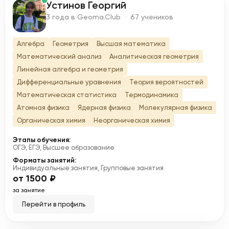
Устинов Георгий
У
3 года в Geoma.Club · 67 учеников
Алгебра
Геометрия
Высшая математика
Математический анализ
Аналитическая геометрия
Линейная алгебра и геометрия
Дифференциальные уравнения
Теория вероятностей
Математическая статистика
Термодинамика
Атомная физика
Ядерная физика
Молекулярная физика
Органическая химия
Неорганическая химия
Этапы обучения:
ОГЭ, ЕГЭ, Высшее образование
Форматы занятий:
Индивидуальные занятия, Групповые занятия
от 1500 ₽
за занятие
Перейти в профиль