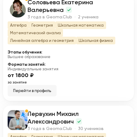
Соловьева Екатерина
С
Валерьевна
3 года в Geoma.Club · 2 ученика
Алгебра
Геометрия
Школьная математика
Математический анализ
Линейная алгебра и геометрия
Школьная физика
Этапы обучения:
Высшее образование
Форматы занятий:
Индивидуальные занятия
от 1800 ₽
за занятие
Перейти в профиль
Первухин Михаил
П
Александрович
3 года в Geoma.Club · 30 учеников
Алгебра
Геометрия
Школьная математика