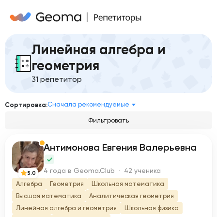
Линейная алгебра и
геометрия
31 репетитор
Сначала рекомендуемые
Сортировка:
Фильтровать
Антимонова Евгения Валерьевна
А
4 года в Geoma.Club · 42 ученика
5.0
Алгебра
Геометрия
Школьная математика
Высшая математика
Аналитическая геометрия
Линейная алгебра и геометрия
Школьная физика