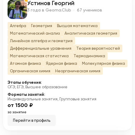
Устинов Георгий
У
3 года в Geoma.Club · 67 учеников
Алгебра
Геометрия
Высшая математика
Математический анализ
Аналитическая геометрия
Линейная алгебра и геометрия
Дифференциальные уравнения
Теория вероятностей
Математическая статистика
Термодинамика
Атомная физика
Ядерная физика
Молекулярная физика
Органическая химия
Неорганическая химия
Этапы обучения:
ОГЭ, ЕГЭ, Высшее образование
Форматы занятий:
Индивидуальные занятия, Групповые занятия
от 1500 ₽
за занятие
Перейти в профиль