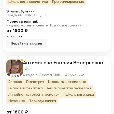
Школьная информатика
Программирование
Этапы обучения:
Средняя школа, ОГЭ, ЕГЭ
Форматы занятий:
Индивидуальные занятия, Групповые занятия
от 1500 ₽
за занятие
Перейти в профиль
Антимонова Евгения Валерьевна
А
4 года в Geoma.Club · 42 ученика
5.0
Алгебра
Геометрия
Школьная математика
Высшая математика
Аналитическая геометрия
Линейная алгебра и геометрия
Школьная физика
Механика
Термодинамика
от 1800 ₽