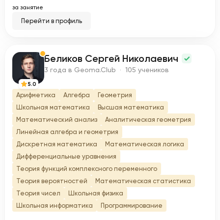
за занятие
Перейти в профиль
Беликов Сергей Николаевич
Б
3 года в Geoma.Club · 105 учеников
5.0
Арифметика
Алгебра
Геометрия
Школьная математика
Высшая математика
Математический анализ
Аналитическая геометрия
Линейная алгебра и геометрия
Дискретная математика
Математическая логика
Дифференциальные уравнения
Теория функций комплексного переменного
Теория вероятностей
Математическая статистика
Теория чисел
Школьная физика
Школьная информатика
Программирование