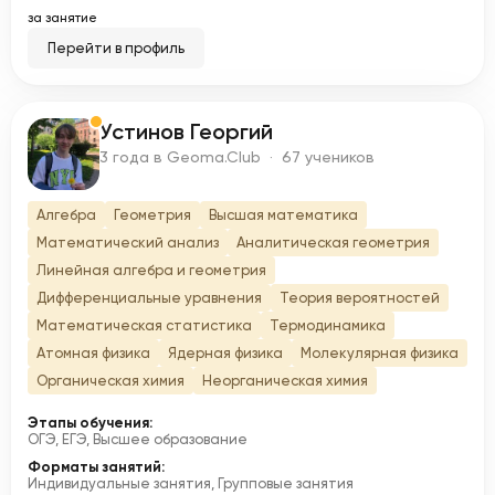
за занятие
Перейти в профиль
Устинов Георгий
У
3 года в Geoma.Club · 67 учеников
Алгебра
Геометрия
Высшая математика
Математический анализ
Аналитическая геометрия
Линейная алгебра и геометрия
Дифференциальные уравнения
Теория вероятностей
Математическая статистика
Термодинамика
Атомная физика
Ядерная физика
Молекулярная физика
Органическая химия
Неорганическая химия
Этапы обучения:
ОГЭ, ЕГЭ, Высшее образование
Форматы занятий:
Индивидуальные занятия, Групповые занятия