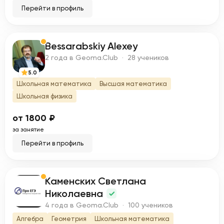
Перейти в профиль
Bessarabskiy Alexey
B
2 года в Geoma.Club · 28 учеников
5.0
Школьная математика
Высшая математика
Школьная физика
от 1800 ₽
за занятие
Перейти в профиль
Каменских Светлана
К
Николаевна
4 года в Geoma.Club · 100 учеников
Алгебра
Геометрия
Школьная математика