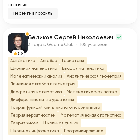
за занятие
Перейти в профиль
Беликов Сергей Николаевич
Б
3 года в Geoma.Club · 105 учеников
5.0
Арифметика
Алгебра
Геометрия
Школьная математика
Высшая математика
Математический анализ
Аналитическая геометрия
Линейная алгебра и геометрия
Дискретная математика
Математическая логика
Дифференциальные уравнения
Теория функций комплексного переменного
Теория вероятностей
Математическая статистика
Теория чисел
Школьная физика
Школьная информатика
Программирование