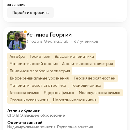
за занятие
Перейти в профиль
Устинов Георгий
У
3 года в Geoma.Club · 67 учеников
Алгебра
Геометрия
Высшая математика
Математический анализ
Аналитическая геометрия
Линейная алгебра и геометрия
Дифференциальные уравнения
Теория вероятностей
Математическая статистика
Термодинамика
Атомная физика
Ядерная физика
Молекулярная физика
Органическая химия
Неорганическая химия
Этапы обучения:
ОГЭ, ЕГЭ, Высшее образование
Форматы занятий:
Индивидуальные занятия, Групповые занятия