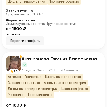
Школьная информатика
Программирование
Этапы обучения:
Средняя школа, ОГЭ, ЕГЭ
Форматы занятий:
Индивидуальные занятия, Групповые занятия
от 1500 ₽
за занятие
Перейти в профиль
Антимонова Евгения Валерьевна
А
4 года в Geoma.Club · 42 ученика
5.0
Алгебра
Геометрия
Школьная математика
Высшая математика
Аналитическая геометрия
Линейная алгебра и геометрия
Школьная физика
Механика
Термодинамика
от 1800 ₽