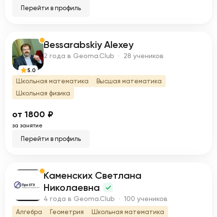
Перейти в профиль
Bessarabskiy Alexey
B
2 года в Geoma.Club · 28 учеников
5.0
Школьная математика
Высшая математика
Школьная физика
от 1800 ₽
за занятие
Перейти в профиль
Каменских Светлана
К
Николаевна
4 года в Geoma.Club · 100 учеников
Алгебра
Геометрия
Школьная математика