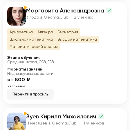
Маргарита Александровна
М
3 года в Geoma.Club · 2 ученика
Арифметика
Алгебра
Геометрия
Школьная математика
Высшая математика
Математический анализ
Этапы обучения:
Средняя школа, ОГЭ, ЕГЭ
Форматы занятий:
Индивидуальные занятия
от 800 ₽
за занятие
Перейти в профиль
Зуев Кирилл Михайлович
З
11 месяцев в Geoma.Club · 11 учеников