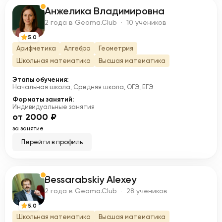
Анжелика Владимировна
А
2 года в Geoma.Club · 10 учеников
5.0
Арифметика
Алгебра
Геометрия
Школьная математика
Высшая математика
Этапы обучения:
Начальная школа, Средняя школа, ОГЭ, ЕГЭ
Форматы занятий:
Индивидуальные занятия
от 2000 ₽
за занятие
Перейти в профиль
Bessarabskiy Alexey
B
2 года в Geoma.Club · 28 учеников
5.0
Школьная математика
Высшая математика