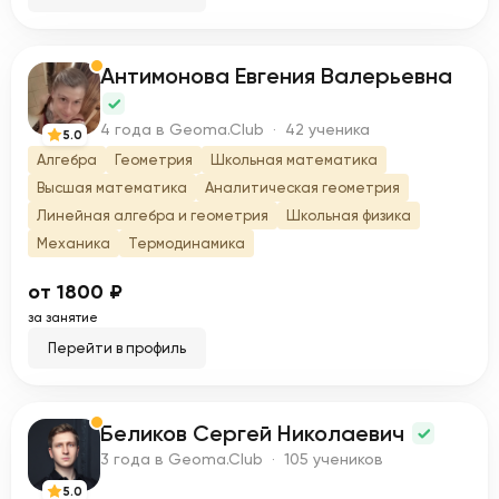
Антимонова Евгения Валерьевна
А
4 года в Geoma.Club · 42 ученика
5.0
Алгебра
Геометрия
Школьная математика
Высшая математика
Аналитическая геометрия
Линейная алгебра и геометрия
Школьная физика
Механика
Термодинамика
от 1800 ₽
за занятие
Перейти в профиль
Беликов Сергей Николаевич
Б
3 года в Geoma.Club · 105 учеников
5.0