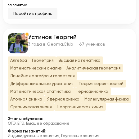
за занятие
Перейти в профиль
Устинов Георгий
У
3 года в Geoma.Club · 67 учеников
Алгебра
Геометрия
Высшая математика
Математический анализ
Аналитическая геометрия
Линейная алгебра и геометрия
Дифференциальные уравнения
Теория вероятностей
Математическая статистика
Термодинамика
Атомная физика
Ядерная физика
Молекулярная физика
Органическая химия
Неорганическая химия
Этапы обучения:
ОГЭ, ЕГЭ, Высшее образование
Форматы занятий:
Индивидуальные занятия, Групповые занятия