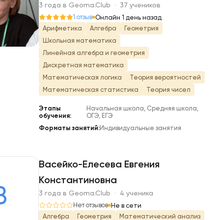
К
3 года в Geoma.Club · 37 учеников
1 отзыв
Онлайн 1 день назад
Арифметика
Алгебра
Геометрия
Школьная математика
Линейная алгебра и геометрия
Дискретная математика
Математическая логика
Теория вероятностей
Математическая статистика
Теория чисел
Этапы
Начальная школа, Средняя школа,
обучения:
ОГЭ, ЕГЭ
Форматы занятий:
Индивидуальные занятия
Васейко-Елесева Евгения
Константиновна
В
3 года в Geoma.Club · 4 ученика
Нет отзывов
Не в сети
Алгебра
Геометрия
Математический анализ