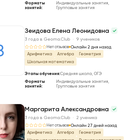
Форматы
Индивидуальные занятия,
занятий:
Групповые занятия
Зеидова Елена Леонидовна
3 года в Geoma.Club · 9 учеников
З
Нет отзывов
Онлайн 2 дня назад
Арифметика
Алгебра
Геометрия
Школьная математика
Этапы обучения:
Средняя школа, ОГЭ
Форматы
Индивидуальные занятия,
занятий:
Групповые занятия
Маргарита Александровна
3 года в Geoma.Club · 2 ученика
М
Нет отзывов
Онлайн 27 дней назад
Арифметика
Алгебра
Геометрия