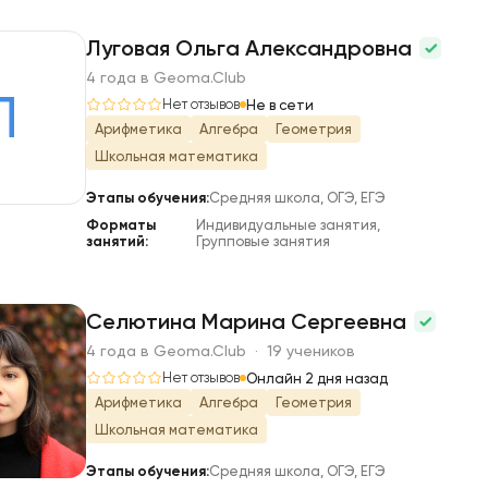
Луговая Ольга Александровна
4 года в Geoma.Club
Л
Нет отзывов
Не в сети
Арифметика
Алгебра
Геометрия
Школьная математика
Этапы обучения:
Средняя школа, ОГЭ, ЕГЭ
Форматы
Индивидуальные занятия,
занятий:
Групповые занятия
Селютина Марина Сергеевна
4 года в Geoma.Club · 19 учеников
С
Нет отзывов
Онлайн 2 дня назад
Арифметика
Алгебра
Геометрия
Школьная математика
Этапы обучения:
Средняя школа, ОГЭ, ЕГЭ