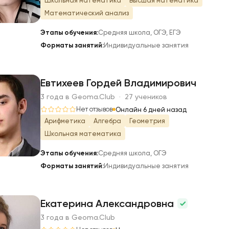
Школьная математика
Высшая математика
Математический анализ
Этапы обучения:
Средняя школа, ОГЭ, ЕГЭ
Форматы занятий:
Индивидуальные занятия
Евтихеев Гордей Владимирович
3 года в Geoma.Club · 27 учеников
Е
Нет отзывов
Онлайн 6 дней назад
Арифметика
Алгебра
Геометрия
Школьная математика
Этапы обучения:
Средняя школа, ОГЭ
Форматы занятий:
Индивидуальные занятия
Екатерина Александровна
3 года в Geoma.Club