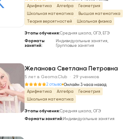
К
Арифметика
Алгебра
Геометрия
Школьная математика
Высшая математика
Теория вероятностей
Школьная физика
Этапы обучения:
Средняя школа, ОГЭ, ЕГЭ
Форматы
Индивидуальные занятия,
занятий:
Групповые занятия
Желанова Светлана Петровна
5 лет в Geoma.Club · 29 учеников
Ж
2 отзыва
Онлайн 3 часа назад
Арифметика
Алгебра
Геометрия
Школьная математика
Этапы обучения:
Средняя школа, ОГЭ
Форматы занятий:
Индивидуальные занятия