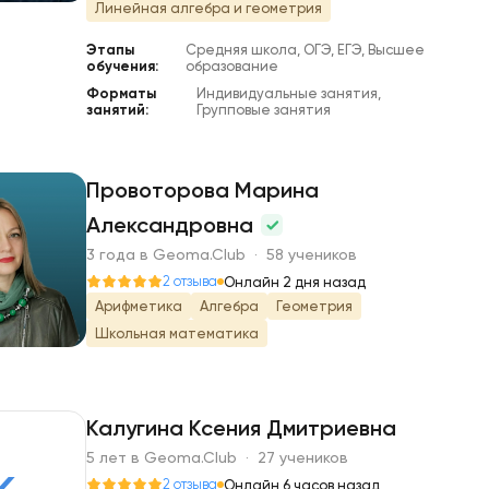
Линейная алгебра и геометрия
Этапы
Средняя школа, ОГЭ, ЕГЭ, Высшее
обучения:
образование
Форматы
Индивидуальные занятия,
занятий:
Групповые занятия
Провоторова Марина
Александровна
П
3 года в Geoma.Club · 58 учеников
2 отзыва
Онлайн 2 дня назад
Арифметика
Алгебра
Геометрия
Школьная математика
Калугина Ксения Дмитриевна
5 лет в Geoma.Club · 27 учеников
2 отзыва
Онлайн 6 часов назад