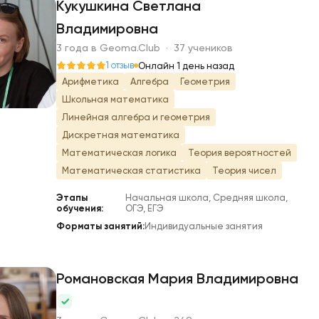
Кукушкина Светлана
Владимировна
К
3 года в Geoma.Club · 37 учеников
1 отзыв
Онлайн 1 день назад
Арифметика
Алгебра
Геометрия
Школьная математика
Линейная алгебра и геометрия
Дискретная математика
Математическая логика
Теория вероятностей
Математическая статистика
Теория чисел
Этапы
Начальная школа, Средняя школа,
обучения:
ОГЭ, ЕГЭ
Форматы занятий:
Индивидуальные занятия
Романовская Мария Владимировна