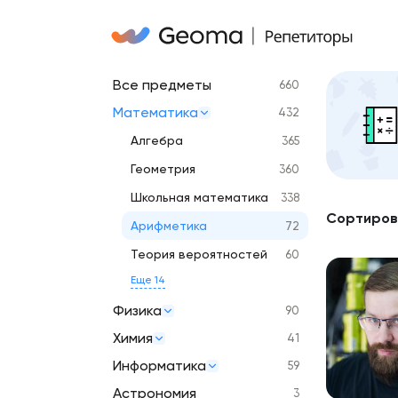
Все предметы
660
Математика
432
Алгебра
365
Геометрия
360
Школьная математика
338
Сортиров
Арифметика
72
Теория вероятностей
60
Еще 14
Физика
90
Химия
41
Информатика
59
Астрономия
3