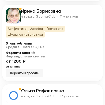
Ирина Борисовна
И
4 года в Geoma.Club · 11 учеников
Арифметика
Алгебра
Геометрия
Школьная математика
Этапы обучения:
Средняя школа, ОГЭ, ЕГЭ
Форматы занятий:
Индивидуальные занятия
от 1200 ₽
за занятие
Перейти в профиль
Ольга Рафаиловна
О
4 года в Geoma.Club · 17 учеников