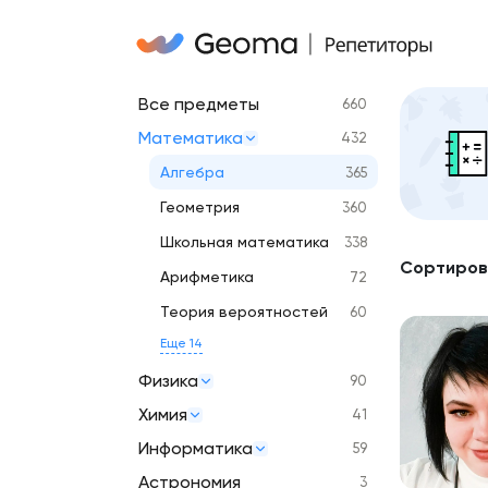
Все предметы
660
Математика
432
Алгебра
365
Геометрия
360
Школьная математика
338
Сортиров
Арифметика
72
Теория вероятностей
60
Еще 14
Физика
90
Химия
41
Информатика
59
Астрономия
3