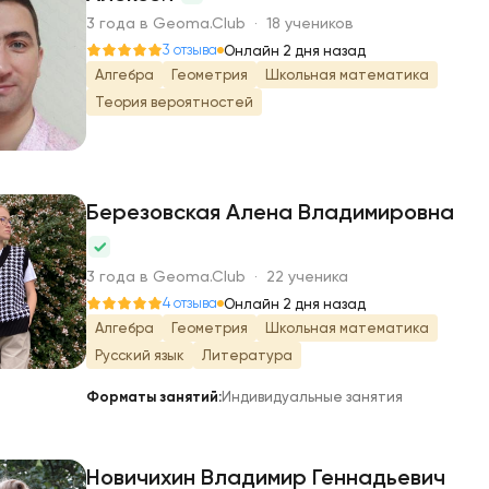
3 года в Geoma.Club · 18 учеников
А
3 отзыва
Онлайн 2 дня назад
Алгебра
Геометрия
Школьная математика
Теория вероятностей
Березовская Алена Владимировна
Б
3 года в Geoma.Club · 22 ученика
4 отзыва
Онлайн 2 дня назад
Алгебра
Геометрия
Школьная математика
Русский язык
Литература
Форматы занятий:
Индивидуальные занятия
Новичихин Владимир Геннадьевич