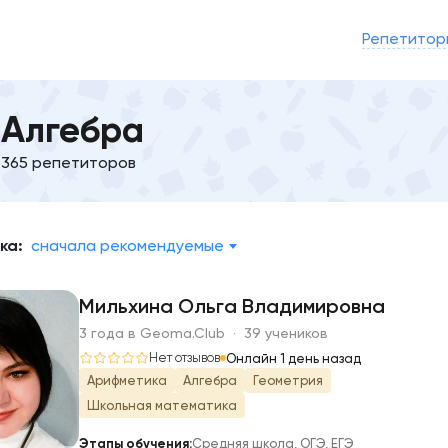
Репетитор
Алгебра
365 репетиторов
ка:
сначала рекомендуемые
Мильхина Ольга Владимировна
3 года в Geoma.Club · 39 учеников
М
Нет отзывов
Онлайн 1 день назад
Арифметика
Алгебра
Геометрия
Школьная математика
Этапы обучения:
Средняя школа, ОГЭ, ЕГЭ