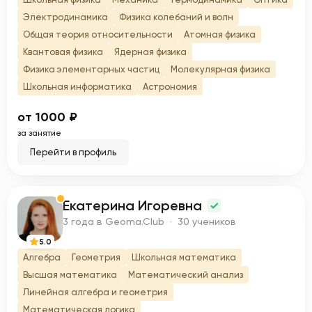
Электродинамика
Физика колебаний и волн
Общая теория относительности
Атомная физика
Квантовая физика
Ядерная физика
Физика элементарных частиц
Молекулярная физика
Школьная информатика
Астрономия
от 1000 ₽
за занятие
Перейти в профиль
Екатерина Игоревна
Е
3 года в Geoma.Club · 30 учеников
5.0
Алгебра
Геометрия
Школьная математика
Высшая математика
Математический анализ
Линейная алгебра и геометрия
Математическая логика