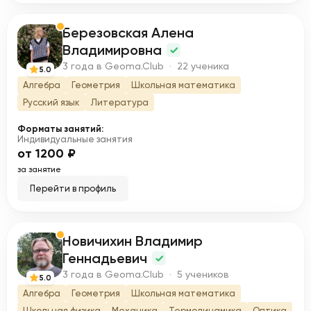
Березовская Алена
Б
Владимировна
3 года в Geoma.Club · 22 ученика
5.0
Алгебра
Геометрия
Школьная математика
Русский язык
Литература
Форматы занятий:
Индивидуальные занятия
от 1200 ₽
за занятие
Перейти в профиль
Новичихин Владимир
Н
Геннадьевич
3 года в Geoma.Club · 5 учеников
5.0
Алгебра
Геометрия
Школьная математика
Школьная физика
Механика
Термодинамика
Оптика