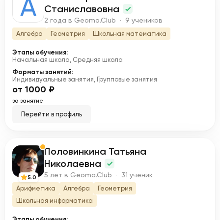
А
Станиславовна
2 года в Geoma.Club · 9 учеников
Алгебра
Геометрия
Школьная математика
Этапы обучения:
Начальная школа, Средняя школа
Форматы занятий:
Индивидуальные занятия, Групповые занятия
от 1000 ₽
за занятие
Перейти в профиль
Половинкина Татьяна
П
Николаевна
5 лет в Geoma.Club · 31 ученик
5.0
Арифметика
Алгебра
Геометрия
Школьная информатика
Этапы обучения: