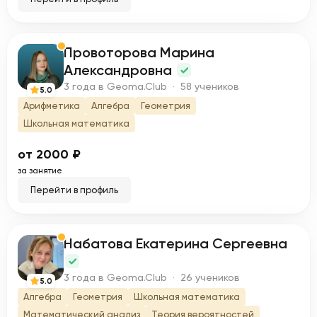
Провоторова Марина
П
Александровна
3 года в Geoma.Club · 58 учеников
5.0
Арифметика
Алгебра
Геометрия
Школьная математика
от 2000 ₽
за занятие
Перейти в профиль
Набатова Екатерина Сергеевна
Н
3 года в Geoma.Club · 26 учеников
5.0
Алгебра
Геометрия
Школьная математика
Математический анализ
Теория вероятностей