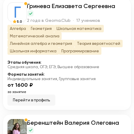
Гринева Елизавета Сергеевна
Г
2 года в Geoma.Club · 17 учеников
5.0
Алгебра
Геометрия
Школьная математика
Математический анализ
Линейная алгебра и геометрия
Теория вероятностей
Школьная информатика
Программирование
Этапы обучения:
Средняя школа, ОГЭ, ЕГЭ, Высшее образование
Форматы занятий:
Индивидуальные занятия, Групповые занятия
от 1600 ₽
за занятие
Перейти в профиль
Беренштейн Валерия Олеговна
Б