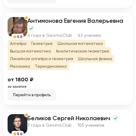
Антимонова Евгения Валерьевна
А
4 года в Geoma.Club · 42 ученика
5.0
Алгебра
Геометрия
Школьная математика
Высшая математика
Аналитическая геометрия
Линейная алгебра и геометрия
Школьная физика
Механика
Термодинамика
от 1800 ₽
за занятие
Перейти в профиль
Беликов Сергей Николаевич
Б
3 года в Geoma.Club · 105 учеников
5.0