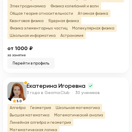
Электродинамика
Физика колебаний и волн
Общая теория относительности
Атомная физика
Квантовая физика
Ядерная физика
Физика элементарных частиц
Молекулярная физика
Школьная информатика
Астрономия
от 1000 ₽
за занятие
Перейти в профиль
Екатерина Игоревна
Е
3 года в Geoma.Club · 30 учеников
5.0
Алгебра
Геометрия
Школьная математика
Высшая математика
Математический анализ
Линейная алгебра и геометрия
Математическая логика