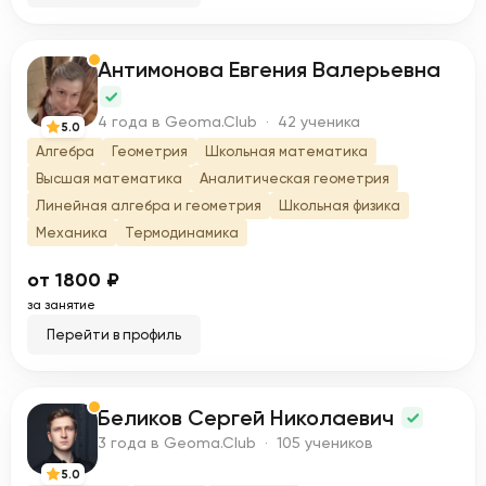
Антимонова Евгения Валерьевна
А
4 года в Geoma.Club · 42 ученика
5.0
Алгебра
Геометрия
Школьная математика
Высшая математика
Аналитическая геометрия
Линейная алгебра и геометрия
Школьная физика
Механика
Термодинамика
от 1800 ₽
за занятие
Перейти в профиль
Беликов Сергей Николаевич
Б
3 года в Geoma.Club · 105 учеников
5.0