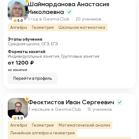
Шаймарданова Анастасия
Ш
Николаевна
1 год в Geoma.Club · 20 учеников
5.0
Алгебра
Геометрия
Школьная математика
Этапы обучения:
Средняя школа, ОГЭ, ЕГЭ
Форматы занятий:
Индивидуальные занятия, Групповые занятия
от 1200 ₽
за занятие
Перейти в профиль
Феоктистов Иван Сергеевич
Ф
7 месяцев в Geoma.Club · 15 учеников
5.0
Алгебра
Геометрия
Математический анализ
Линейная алгебра и геометрия