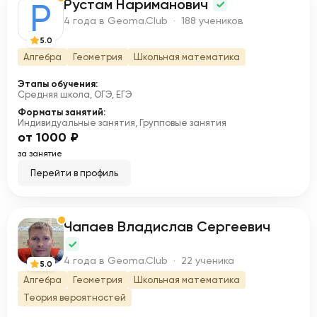
Рустам Нариманович
Р
4 года в Geoma.Club · 188 учеников
5.0
Алгебра
Геометрия
Школьная математика
Этапы обучения:
Средняя школа, ОГЭ, ЕГЭ
Форматы занятий:
Индивидуальные занятия, Групповые занятия
от 1000 ₽
за занятие
Перейти в профиль
Чапаев Владислав Сергеевич
Ч
4 года в Geoma.Club · 22 ученика
5.0
Алгебра
Геометрия
Школьная математика
Теория вероятностей