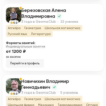
Березовская Алена
Б
Владимировна
3 года в Geoma.Club · 22 ученика
5.0
Алгебра
Геометрия
Школьная математика
Русский язык
Литература
Форматы занятий:
Индивидуальные занятия
от 1200 ₽
за занятие
Перейти в профиль
Новичихин Владимир
Н
Геннадьевич
3 года в Geoma.Club · 5 учеников
5.0
Алгебра
Геометрия
Школьная математика
Школьная физика
Механика
Термодинамика
Оптика