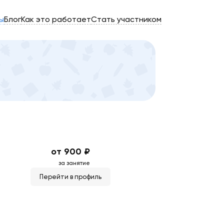
ы
Блог
Как это работает
Стать участником
от 900 ₽
за занятие
Перейти в профиль