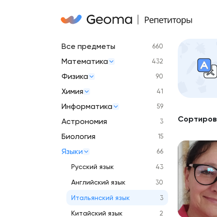
Все предметы
660
Математика
432
Физика
90
Химия
41
Информатика
59
Сортиров
Астрономия
3
Биология
15
Языки
66
Русский язык
43
Английский язык
30
Итальянский язык
3
Китайский язык
2