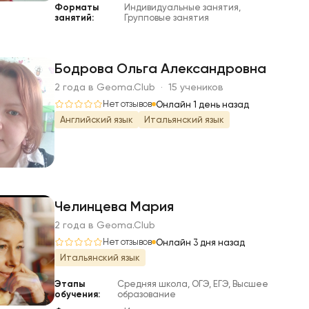
Форматы
Индивидуальные занятия,
занятий:
Групповые занятия
Бодрова Ольга Александровна
2 года в Geoma.Club · 15 учеников
Б
Нет отзывов
Онлайн 1 день назад
Английский язык
Итальянский язык
Челинцева Мария
2 года в Geoma.Club
Ч
Нет отзывов
Онлайн 3 дня назад
Итальянский язык
Этапы
Средняя школа, ОГЭ, ЕГЭ, Высшее
обучения:
образование