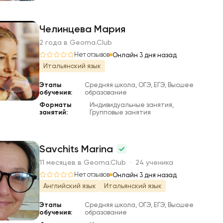
Челинцева Мария
2 года в Geoma.Club
Ч
Нет отзывов
Онлайн 3 дня назад
Итальянский язык
Этапы
Средняя школа, ОГЭ, ЕГЭ, Высшее
обучения:
образование
Форматы
Индивидуальные занятия,
занятий:
Групповые занятия
Savchits Marina
11 месяцев в Geoma.Club · 24 ученика
S
Нет отзывов
Онлайн 3 дня назад
Английский язык
Итальянский язык
Этапы
Средняя школа, ОГЭ, ЕГЭ, Высшее
обучения:
образование