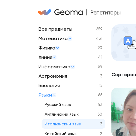
Все предметы
659
Математика
431
Физика
90
Химия
41
Информатика
59
Сортиров
Астрономия
3
Биология
15
Языки
66
Русский язык
43
Английский язык
30
Итальянский язык
3
Китайский язык
2