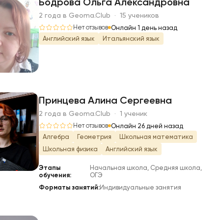
Бодрова Ольга Александровна
2 года в Geoma.Club · 15 учеников
Б
Нет отзывов
Онлайн 1 день назад
Английский язык
Итальянский язык
Принцева Алина Сергеевна
2 года в Geoma.Club · 1 ученик
П
Нет отзывов
Онлайн 26 дней назад
Алгебра
Геометрия
Школьная математика
Школьная физика
Английский язык
Этапы
Начальная школа, Средняя школа,
обучения:
ОГЭ
Форматы занятий:
Индивидуальные занятия