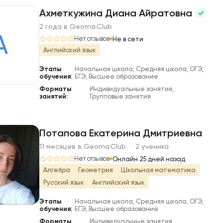
Ахметкужина Диана Айратовна
2 года в Geoma.Club
А
Нет отзывов
Не в сети
Английский язык
Этапы
Начальная школа, Средняя школа, ОГЭ,
обучения:
ЕГЭ, Высшее образование
Форматы
Индивидуальные занятия,
занятий:
Групповые занятия
Потапова Екатерина Дмитриевна
11 месяцев в Geoma.Club · 2 ученика
П
Нет отзывов
Онлайн 25 дней назад
Алгебра
Геометрия
Школьная математика
Русский язык
Английский язык
Этапы
Начальная школа, Средняя школа, ОГЭ,
обучения:
ЕГЭ, Высшее образование
Форматы
Индивидуальные занятия,