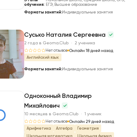
обучения:
ЕГЭ, Высшее образование
Форматы занятий:
Индивидуальные занятия
Сусько Наталия Сергеевна
2 года в Geoma.Club · 2 ученика
С
Нет отзывов
Онлайн 18 дней назад
Английский язык
Форматы занятий:
Индивидуальные занятия
Одноконный Владимир
Михайлович
О
10 месяцев в Geoma.Club · 1 ученик
Нет отзывов
Онлайн 29 дней назад
Арифметика
Алгебра
Геометрия
Школьная математика
Школьная физика