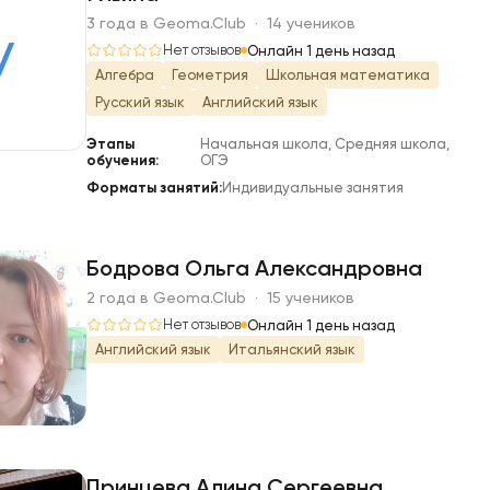
3 года в Geoma.Club · 14 учеников
У
Нет отзывов
Онлайн 1 день назад
Алгебра
Геометрия
Школьная математика
Русский язык
Английский язык
Этапы
Начальная школа, Средняя школа,
обучения:
ОГЭ
Форматы занятий:
Индивидуальные занятия
Бодрова Ольга Александровна
2 года в Geoma.Club · 15 учеников
Б
Нет отзывов
Онлайн 1 день назад
Английский язык
Итальянский язык
Принцева Алина Сергеевна