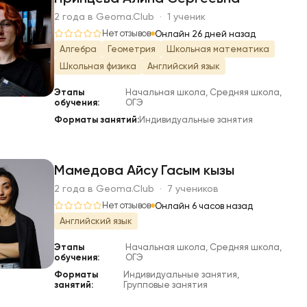
2 года в Geoma.Club · 1 ученик
П
Нет отзывов
Онлайн 26 дней назад
Алгебра
Геометрия
Школьная математика
Школьная физика
Английский язык
Этапы
Начальная школа, Средняя школа,
обучения:
ОГЭ
Форматы занятий:
Индивидуальные занятия
Мамедова Айсу Гасым кызы
2 года в Geoma.Club · 7 учеников
М
Нет отзывов
Онлайн 6 часов назад
Английский язык
Этапы
Начальная школа, Средняя школа,
обучения:
ОГЭ
Форматы
Индивидуальные занятия,
занятий:
Групповые занятия