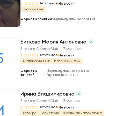
Л
Нет отзывов
Не в сети
Русский язык
Форматы занятий:
Индивидуальные занятия
Биткова Мария Антоновна
3 года в Geoma.Club · 7 учеников
Б
Нет отзывов
Не в сети
Английский язык
Испанский язык
Форматы
Индивидуальные занятия,
занятий:
Групповые занятия
Ирина Владимировна
3 года в Geoma.Club · 3 ученика
И
Нет отзывов
Не в сети
Алгебра
Геометрия
Школьная математика