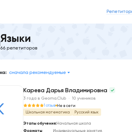
Репетитор
Языки
66 репетиторов
ка:
сначала рекомендуемые
Карева Дарья Владимировна
3 года в Geoma.Club · 10 учеников
К
1 отзыв
Не в сети
Школьная математика
Русский язык
Этапы обучения:
Начальная школа
Форматы
Индивидуальные занятия,