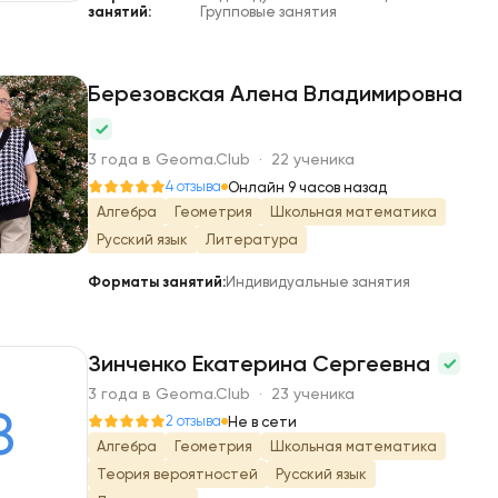
занятий:
Групповые занятия
Березовская Алена Владимировна
Б
3 года в Geoma.Club · 22 ученика
4 отзыва
Онлайн 9 часов назад
Алгебра
Геометрия
Школьная математика
Русский язык
Литература
Форматы занятий:
Индивидуальные занятия
Зинченко Екатерина Сергеевна
3 года в Geoma.Club · 23 ученика
З
2 отзыва
Не в сети
Алгебра
Геометрия
Школьная математика
Теория вероятностей
Русский язык