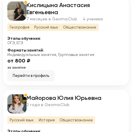
Кислицына Анастасия
К
Евгеньевна
7 месяцев в Geoma.Club · 4 ученика
География
Русский язык
Обществознание
Этапы обучения:
ОГЭ, ЕГЭ
Форматы занятий:
Индивидуальные занятия, Групповые занятия
от 800 ₽
за занятие
Перейти в профиль
Майорова Юлия Юрьевна
М
2 года в Geoma.Club
Русский язык
История
Обществознание
Этапы обучения: