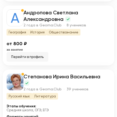
Андропова Светлана
А
Александровна
2 года в Geoma.Club · 8 учеников
География
История
Обществознание
от 800 ₽
за занятие
Перейти в профиль
Степанова Ирина Васильевна
С
2 года в Geoma.Club · 39 учеников
Русский язык
Литература
Этапы обучения:
Средняя школа, ОГЭ, ЕГЭ
Форматы занятий: