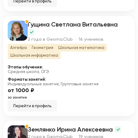
Перейти в профиль
Гущина Светлана Витальевна
Г
2 года в Geoma.Club · 16 учеников
Алгебра
Геометрия
Школьная математика
Школьная информатика
Этапы обучения:
Средняя школа, ОГЭ
Форматы занятий:
Индивидуальные занятия, Групповые занятия
от 1000 ₽
за занятие
Перейти в профиль
Землянко Ирина Алексеевна
З
2 года в Geoma.Club · 19 учеников