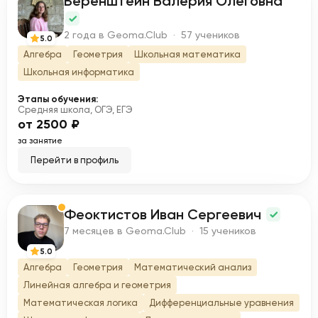
Беренштейн Валерия Олеговна
Б
2 года в Geoma.Club · 57 учеников
5.0
Алгебра
Геометрия
Школьная математика
Школьная информатика
Этапы обучения:
Средняя школа, ОГЭ, ЕГЭ
от 2500 ₽
за занятие
Перейти в профиль
Феоктистов Иван Сергеевич
Ф
7 месяцев в Geoma.Club · 15 учеников
5.0
Алгебра
Геометрия
Математический анализ
Линейная алгебра и геометрия
Математическая логика
Дифференциальные уравнения