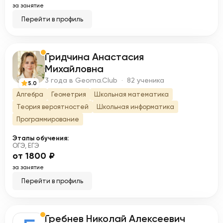
за занятие
Перейти в профиль
Гридчина Анастасия
Г
Михайловна
3 года в Geoma.Club · 82 ученика
5.0
Алгебра
Геометрия
Школьная математика
Теория вероятностей
Школьная информатика
Программирование
Этапы обучения:
ОГЭ, ЕГЭ
от 1800 ₽
за занятие
Перейти в профиль
Гребнев Николай Алексеевич