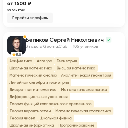
от 1500 ₽
за занятие
Перейти в профиль
Беликов Сергей Николаевич
Б
3 года в Geoma.Club · 105 учеников
5.0
Арифметика
Алгебра
Геометрия
Школьная математика
Высшая математика
Математический анализ
Аналитическая геометрия
Линейная алгебра и геометрия
Дискретная математика
Математическая логика
Дифференциальные уравнения
Теория функций комплексного переменного
Теория вероятностей
Математическая статистика
Теория чисел
Школьная физика
Школьная информатика
Программирование