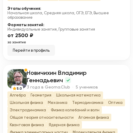
Этапы обучения:
Начальная школа, Средняя школа, ОГЭ, ЕГЭ, Высшее
образование
Форматы занятий:
Индивидуальные занятия, Групповые занятия
от 2500 ₽
за занятие
Перейти в профиль
Новичихин Владимир
Н
Геннадьевич
3 года в Geoma.Club · 5 учеников
5.0
Алгебра
Геометрия
Школьная математика
Школьная физика
Механика
Термодинамика
Оптика
Электродинамика
Физика колебаний и волн
Общая теория относительности
Атомная физика
Квантовая физика
Ядерная физика
Физика элементарных частиц
Молекулярная физика