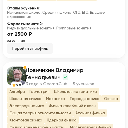
Этапы обучения:
Начальная школа, Средняя школа, ОГЭ, ЕГЭ, Высшее
образование
Форматы занятий:
Индивидуальные занятия, Групповые занятия
от 2500 ₽
за занятие
Перейти в профиль
Новичихин Владимир
Н
Геннадьевич
3 года в Geoma.Club · 5 учеников
5.0
Алгебра
Геометрия
Школьная математика
Школьная физика
Механика
Термодинамика
Оптика
Электродинамика
Физика колебаний и волн
Общая теория относительности
Атомная физика
Квантовая физика
Ядерная физика
Физика элементарных частиц
Молекулярная физика