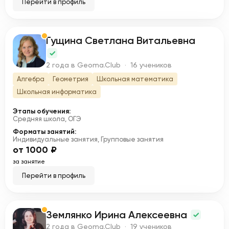
Перейти в профиль
Гущина Светлана Витальевна
Г
2 года в Geoma.Club · 16 учеников
Алгебра
Геометрия
Школьная математика
Школьная информатика
Этапы обучения:
Средняя школа, ОГЭ
Форматы занятий:
Индивидуальные занятия, Групповые занятия
от 1000 ₽
за занятие
Перейти в профиль
Землянко Ирина Алексеевна
З
2 года в Geoma.Club · 19 учеников