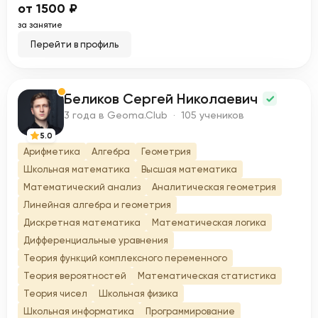
от 1500 ₽
за занятие
Перейти в профиль
Беликов Сергей Николаевич
Б
3 года в Geoma.Club · 105 учеников
5.0
Арифметика
Алгебра
Геометрия
Школьная математика
Высшая математика
Математический анализ
Аналитическая геометрия
Линейная алгебра и геометрия
Дискретная математика
Математическая логика
Дифференциальные уравнения
Теория функций комплексного переменного
Теория вероятностей
Математическая статистика
Теория чисел
Школьная физика
Школьная информатика
Программирование