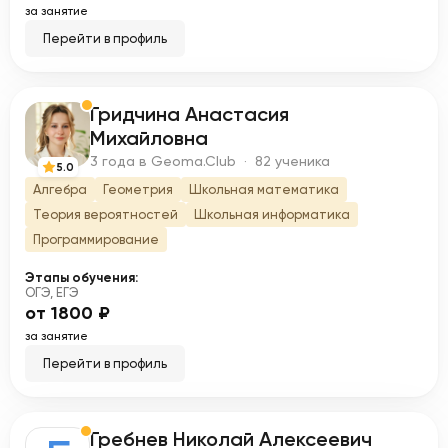
за занятие
Перейти в профиль
Гридчина Анастасия
Г
Михайловна
3 года в Geoma.Club · 82 ученика
5.0
Алгебра
Геометрия
Школьная математика
Теория вероятностей
Школьная информатика
Программирование
Этапы обучения:
ОГЭ, ЕГЭ
от 1800 ₽
за занятие
Перейти в профиль
Гребнев Николай Алексеевич