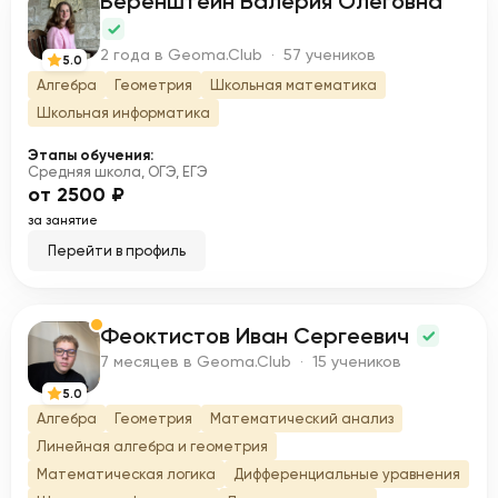
Беренштейн Валерия Олеговна
Б
2 года в Geoma.Club · 57 учеников
5.0
Алгебра
Геометрия
Школьная математика
Школьная информатика
Этапы обучения:
Средняя школа, ОГЭ, ЕГЭ
от 2500 ₽
за занятие
Перейти в профиль
Феоктистов Иван Сергеевич
Ф
7 месяцев в Geoma.Club · 15 учеников
5.0
Алгебра
Геометрия
Математический анализ
Линейная алгебра и геометрия
Математическая логика
Дифференциальные уравнения