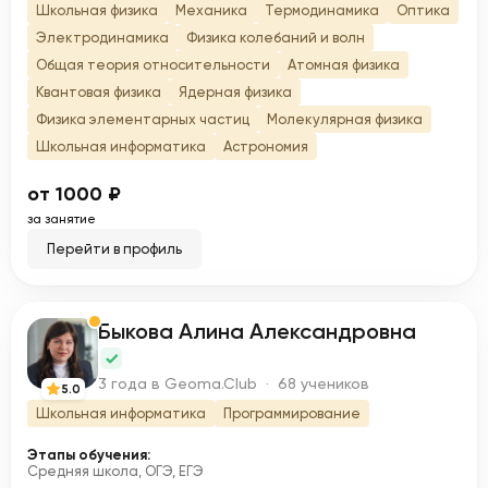
Школьная физика
Механика
Термодинамика
Оптика
Электродинамика
Физика колебаний и волн
Общая теория относительности
Атомная физика
Квантовая физика
Ядерная физика
Физика элементарных частиц
Молекулярная физика
Школьная информатика
Астрономия
от 1000 ₽
за занятие
Перейти в профиль
Быкова Алина Александровна
Б
3 года в Geoma.Club · 68 учеников
5.0
Школьная информатика
Программирование
Этапы обучения:
Средняя школа, ОГЭ, ЕГЭ