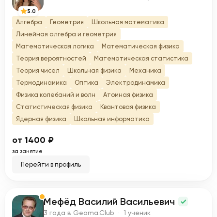
5.0
Алгебра
Геометрия
Школьная математика
Линейная алгебра и геометрия
Математическая логика
Математическая физика
Теория вероятностей
Математическая статистика
Теория чисел
Школьная физика
Механика
Термодинамика
Оптика
Электродинамика
Физика колебаний и волн
Атомная физика
Статистическая физика
Квантовая физика
Ядерная физика
Школьная информатика
от 1400 ₽
за занятие
Перейти в профиль
Мефёд Василий Васильевич
М
3 года в Geoma.Club · 1 ученик