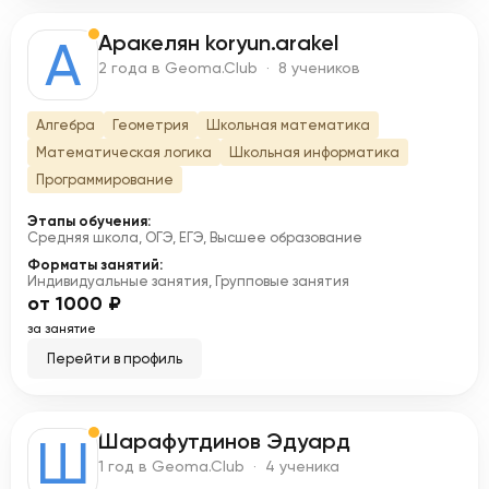
Аракелян koryun.arakel
А
2 года в Geoma.Club · 8 учеников
Алгебра
Геометрия
Школьная математика
Математическая логика
Школьная информатика
Программирование
Этапы обучения:
Средняя школа, ОГЭ, ЕГЭ, Высшее образование
Форматы занятий:
Индивидуальные занятия, Групповые занятия
от 1000 ₽
за занятие
Перейти в профиль
Шарафутдинов Эдуард
Ш
1 год в Geoma.Club · 4 ученика