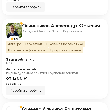
за занятие
Перейти в профиль
Овчинников Александр Юрьевич
О
3 года в Geoma.Club · 15 учеников
5.0
Алгебра
Геометрия
Школьная математика
Школьная информатика
Программирование
Этапы обучения:
ЕГЭ
Форматы занятий:
Индивидуальные занятия, Групповые занятия
от 1200 ₽
за занятие
Перейти в профиль
Ганеева Альмира Рашитовна