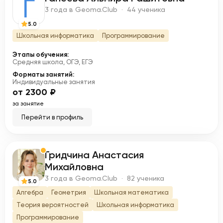
Г
3 года в Geoma.Club · 44 ученика
5.0
Школьная информатика
Программирование
Этапы обучения:
Средняя школа, ОГЭ, ЕГЭ
Форматы занятий:
Индивидуальные занятия
от 2300 ₽
за занятие
Перейти в профиль
Гридчина Анастасия
Г
Михайловна
3 года в Geoma.Club · 82 ученика
5.0
Алгебра
Геометрия
Школьная математика
Теория вероятностей
Школьная информатика
Программирование