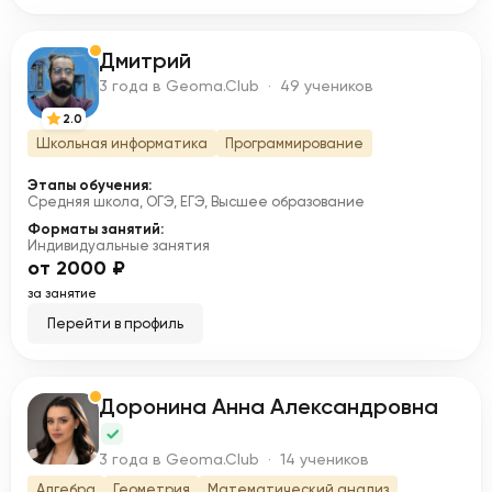
Дмитрий
Д
3 года в Geoma.Club · 49 учеников
2.0
Школьная информатика
Программирование
Этапы обучения:
Средняя школа, ОГЭ, ЕГЭ, Высшее образование
Форматы занятий:
Индивидуальные занятия
от 2000 ₽
за занятие
Перейти в профиль
Доронина Анна Александровна
Д
3 года в Geoma.Club · 14 учеников
Алгебра
Геометрия
Математический анализ