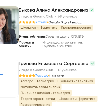
Быкова Алина Александровна
3 года в Geoma.Club · 68 учеников
Б
3 отзыва
Онлайн 9 дней назад
Школьная информатика
Программирование
Этапы обучения:
Средняя школа, ОГЭ, ЕГЭ
Форматы
Индивидуальные занятия,
занятий:
Групповые занятия
Гринева Елизавета Сергеевна
2 года в Geoma.Club · 17 учеников
Г
7 отзывов
Не в сети
Алгебра
Геометрия
Школьная математика
Математический анализ
Линейная алгебра и геометрия
Теория вероятностей
Школьная информатика
Программирование