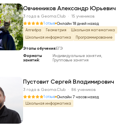
Овчинников Александр Юрьевич
3 года в Geoma.Club · 15 учеников
О
1 отзыв
Онлайн 18 дней назад
Алгебра
Геометрия
Школьная математика
Школьная информатика
Программирование
Этапы обучения:
ЕГЭ
Форматы
Индивидуальные занятия,
занятий:
Групповые занятия
Пустовит Сергей Владимирович
3 года в Geoma.Club · 86 учеников
П
1 отзыв
Онлайн 7 часов назад
Школьная информатика