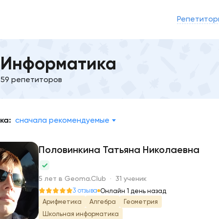
Репетитор
Информатика
59 репетиторов
ка:
сначала рекомендуемые
Половинкина Татьяна Николаевна
П
5 лет в Geoma.Club · 31 ученик
3 отзыва
Онлайн 1 день назад
Арифметика
Алгебра
Геометрия
Школьная информатика