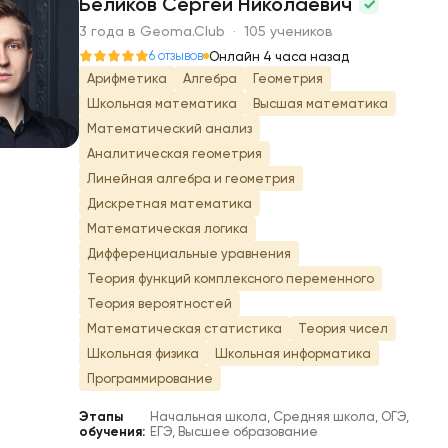
Беликов Сергей Николаевич
3 года в Geoma.Club · 105 учеников
Б
6 отзывов
Онлайн 4 часа назад
Арифметика
Алгебра
Геометрия
Школьная математика
Высшая математика
Математический анализ
Аналитическая геометрия
Линейная алгебра и геометрия
Дискретная математика
Математическая логика
Дифференциальные уравнения
Теория функций комплексного переменного
Теория вероятностей
Математическая статистика
Теория чисел
Школьная физика
Школьная информатика
Программирование
Этапы
Начальная школа, Средняя школа, ОГЭ,
обучения:
ЕГЭ, Высшее образование