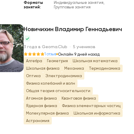
Форматы
Индивидуальные занятия,
занятий:
Групповые занятия
Новичихин Владимир Геннадьевич
Н
3 года в Geoma.Club · 5 учеников
1 отзыв
Онлайн 9 дней назад
Алгебра
Геометрия
Школьная математика
Школьная физика
Механика
Термодинамика
Оптика
Электродинамика
Физика колебаний и волн
Общая теория относительности
Атомная физика
Квантовая физика
Ядерная физика
Физика элементарных частиц
Молекулярная физика
Школьная информатика
Астрономия