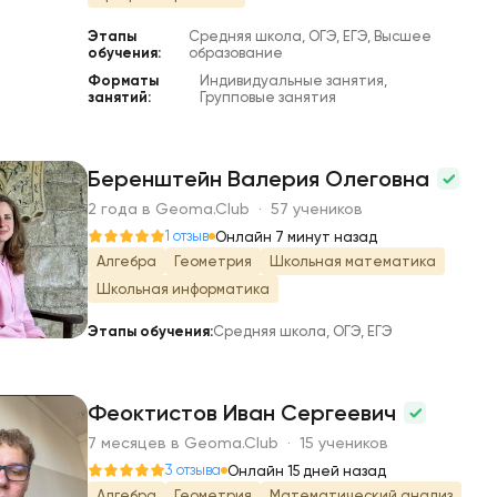
Этапы
Средняя школа, ОГЭ, ЕГЭ, Высшее
обучения:
образование
Форматы
Индивидуальные занятия,
занятий:
Групповые занятия
Беренштейн Валерия Олеговна
2 года в Geoma.Club · 57 учеников
Б
1 отзыв
Онлайн 7 минут назад
Алгебра
Геометрия
Школьная математика
Школьная информатика
Этапы обучения:
Средняя школа, ОГЭ, ЕГЭ
Феоктистов Иван Сергеевич
7 месяцев в Geoma.Club · 15 учеников
Ф
3 отзыва
Онлайн 15 дней назад
Алгебра
Геометрия
Математический анализ