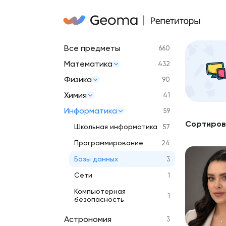
Все предметы
660
Математика
432
Физика
90
Химия
41
Информатика
59
Сортиров
Школьная информатика
57
Программирование
24
Базы данных
3
Сети
1
Компьютерная
1
безопасность
Астрономия
3