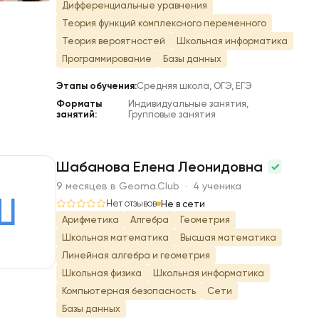
Дифференциальные уравнения
Теория функций комплексного переменного
Теория вероятностей
Школьная информатика
Программирование
Базы данных
Этапы обучения:
Средняя школа, ОГЭ, ЕГЭ
Форматы
Индивидуальные занятия,
занятий:
Групповые занятия
Шабанова Елена Леонидовна
9 месяцев в Geoma.Club · 4 ученика
Ш
Нет отзывов
Не в сети
Арифметика
Алгебра
Геометрия
Школьная математика
Высшая математика
Линейная алгебра и геометрия
Школьная физика
Школьная информатика
Компьютерная безопасность
Сети
Базы данных