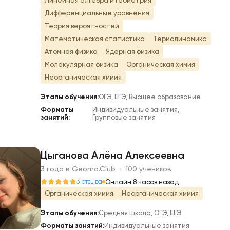
Линейная алгебра и геометрия
Дифференциальные уравнения
Теория вероятностей
Математическая статистика
Термодинамика
Атомная физика
Ядерная физика
Молекулярная физика
Органическая химия
Неорганическая химия
Этапы обучения:
ОГЭ, ЕГЭ, Высшее образование
Форматы
Индивидуальные занятия,
занятий:
Групповые занятия
Цыганова Алёна Алексеевна
3 года в Geoma.Club · 100 учеников
Ц
3 отзыва
Онлайн 8 часов назад
Органическая химия
Неорганическая химия
Этапы обучения:
Средняя школа, ОГЭ, ЕГЭ
Форматы занятий:
Индивидуальные занятия