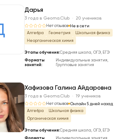
Дарья
3 года в Geoma.Club · 20 учеников
Д
Нет отзывов
Не в сети
Алгебра
Геометрия
Школьная физика
Неорганическая химия
Этапы обучения:
Средняя школа, ОГЭ, ЕГЭ
Форматы
Индивидуальные занятия,
занятий:
Групповые занятия
Хафизова Галина Айдаровна
3 года в Geoma.Club · 19 учеников
Х
Нет отзывов
Онлайн 5 дней назад
Алгебра
Школьная физика
Органическая химия
Этапы обучения:
Средняя школа, ОГЭ, ЕГЭ
Форматы
Индивидуальные занятия,