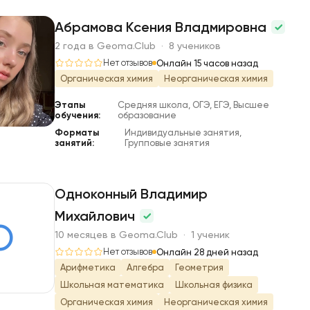
Абрамова Ксения Владмировна
2 года в Geoma.Club · 8 учеников
А
Нет отзывов
Онлайн 15 часов назад
Органическая химия
Неорганическая химия
Этапы
Средняя школа, ОГЭ, ЕГЭ, Высшее
обучения:
образование
Форматы
Индивидуальные занятия,
занятий:
Групповые занятия
Одноконный Владимир
Михайлович
О
10 месяцев в Geoma.Club · 1 ученик
Нет отзывов
Онлайн 28 дней назад
Арифметика
Алгебра
Геометрия
Школьная математика
Школьная физика
Органическая химия
Неорганическая химия