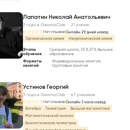
Лапатин Николай Анатольевич
3 года в Geoma.Club · 21 ученик
Л
Нет отзывов
Онлайн 29 дней назад
Органическая химия
Неорганическая химия
Этапы
Средняя школа, ОГЭ, ЕГЭ, Высшее
обучения:
образование
Форматы
Индивидуальные занятия,
занятий:
Групповые занятия
Устинов Георгий
3 года в Geoma.Club · 67 учеников
У
Нет отзывов
Онлайн 3 часа назад
Алгебра
Геометрия
Высшая математика
Математический анализ
Аналитическая геометрия