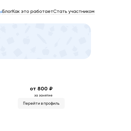
ы
Блог
Как это работает
Стать участником
от 800 ₽
за занятие
Перейти в профиль