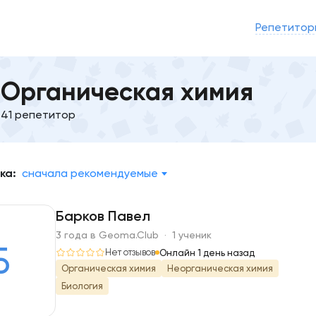
Репетитор
Органическая химия
41 репетитор
ка:
сначала рекомендуемые
Барков Павел
3 года в Geoma.Club · 1 ученик
Б
Нет отзывов
Онлайн 1 день назад
Органическая химия
Неорганическая химия
Биология