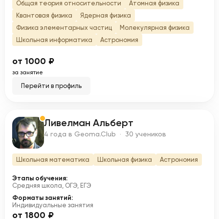
Общая теория относительности
Атомная физика
Квантовая физика
Ядерная физика
Физика элементарных частиц
Молекулярная физика
Школьная информатика
Астрономия
от 1000 ₽
за занятие
Перейти в профиль
Ливелман Альберт
Л
4 года в Geoma.Club · 30 учеников
Школьная математика
Школьная физика
Астрономия
Этапы обучения:
Средняя школа, ОГЭ, ЕГЭ
Форматы занятий:
Индивидуальные занятия
от 1800 ₽