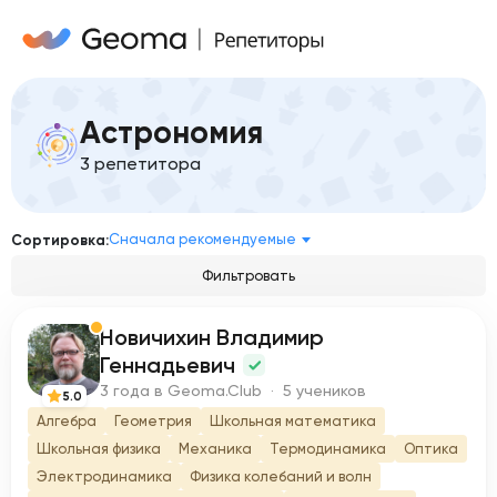
Астрономия
3 репетитора
Сначала рекомендуемые
Сортировка:
Фильтровать
Новичихин Владимир
Н
Геннадьевич
3 года в Geoma.Club · 5 учеников
5.0
Алгебра
Геометрия
Школьная математика
Школьная физика
Механика
Термодинамика
Оптика
Электродинамика
Физика колебаний и волн